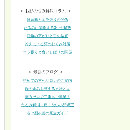
お顔の悩み解決コラム
側頭筋とエラ張りの関係
たるみに関係する3つの状態
口角の下がりと舌の位置
冷えによる顔のむくみ対策
エラ張りと食いしばりの関係
最新のブログ
初めての方へサロンのご案内
顔の歪みを整える方法とは
痛みゼロで二重あご卒業！
たるみ解消！痛くない小顔矯正
老け顔改善の完全ガイド